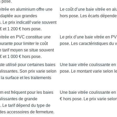
s pose.
itrée en aluminium offre une
Le coût d’une baie vitrée en a
 adaptée aux grandes
hors pose. Les écarts dépenden
. Le prix indicatif varie souvent
€ et 1 200 € hors pose.
vitrée en PVC constitue une
Le prix d’une baie vitrée en P
ourante pour limiter le coût
pose. Les caractéristiques du v
e tarif moyen se situe souvent
€ et 1 000 € hors pose.
ste utilisé pour certaines baies
Une baie vitrée coulissante en 
ulissantes. Son prix varie selon
pose. Le montant varie selon le
 la surface et les traitements
.
m est fréquent pour les baies
Une baie vitrée coulissante en
ulissantes de grande
€ hors pose. Le prix varie selon
 Le tarif dépend du type de
 des accessoires de fermeture.